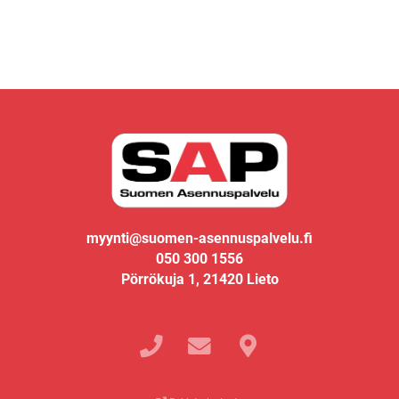
myynti@suomen-asennuspalvelu.fi
050 300 1556
Pörrökuja 1, 21420 Lieto