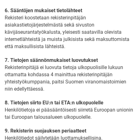
6. Sääntöjen mukaiset tietolähteet
Rekisteri koostetaan rekisterinpitäjän
asiakastietojärjestelmästä sekä sivuston
kävijäseurantatyökalusta, yleisesti saatavilla olevista
internetlähteistä ja muista julkisista sekä maksuttomista
että maksullisista lähteistä.
7. Tietojen säännönmukaiset luovutukset
Rekisterinpitäjä ei luovuta tietoja ulkopuolisille lukuun
ottamatta kohdassa 4 mainittua rekisterinpitäjän
yhteistyökumppania, paitsi Suomen viranomaistoimien
niin edellyttäessä.
8. Tietojen siirto EU:n tai ETA:n ulkopuolelle
Henkilötietoja ei pääsääntöisesti siirretä Euroopan unionin
tai Euroopan talousalueen ulkopuolelle.
9. Rekisterin suojauksen periaatteet
Henkilötiedot säilytetään luottamuksellisina.