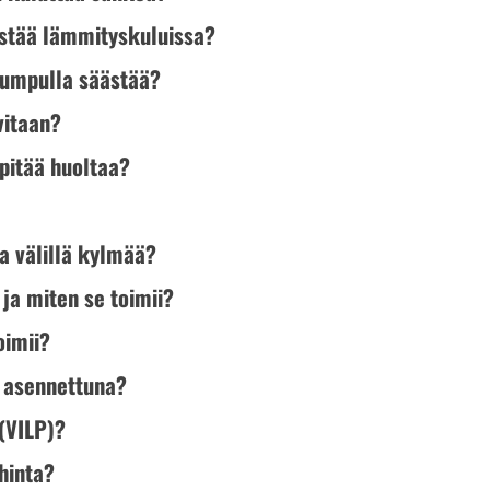
stää lämmityskuluissa?
pumpulla säästää?
vitaan?
pitää huoltaa?
 välillä kylmää?
ja miten se toimii?
oimii?
 asennettuna?
(VILP)?
hinta?