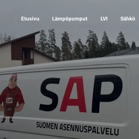
Etusivu
Lämpöpumput
LVI
Sähkö