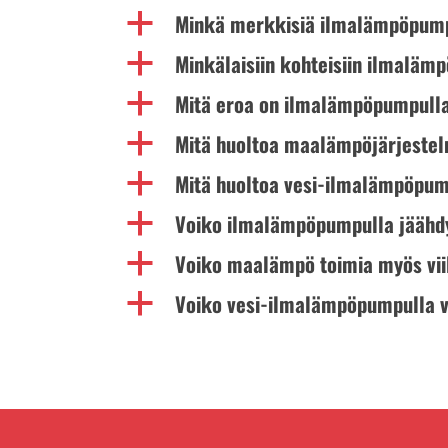
Minkä merkkisiä ilmalämpöpump
a
Minkälaisiin kohteisiin ilmalä
a
Mitä eroa on ilmalämpöpumpulla
a
Mitä huoltoa maalämpöjärjestel
a
Mitä huoltoa vesi-ilmalämpöpum
a
Voiko ilmalämpöpumpulla jäähdy
a
Voiko maalämpö toimia myös vi
a
Voiko vesi-ilmalämpöpumpulla v
a