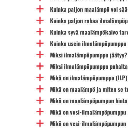
Kuinka paljon maalämpö voi sää
a
Kuinka paljon rahaa ilmalämpö
a
Kuinka syvä maalämpökaivo tar
a
Kuinka usein ilmalämpöpumppu 
a
Miksi ilmalämpöpumppu jäätyy?
a
Miksi ilmalämpöpumppu puhaltaa
a
Mikä on ilmalämpöpumppu (ILP) 
a
Mikä on maalämpö ja miten se t
a
Mikä on maalämpöpumpun hinta
a
Mikä on vesi-ilmalämpöpumppu 
a
Mikä on vesi-ilmalämpöpumpun 
a