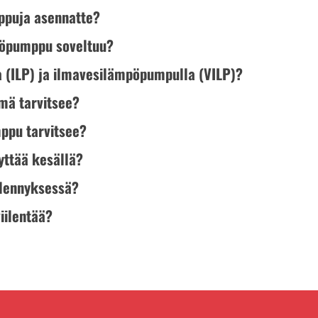
puja asennatte?
mpöpumppu soveltuu?
 (ILP) ja ilmavesilämpöpumpulla (VILP)?
mä tarvitsee?
ppu tarvitsee?
ttää kesällä?
ilennyksessä?
iilentää?