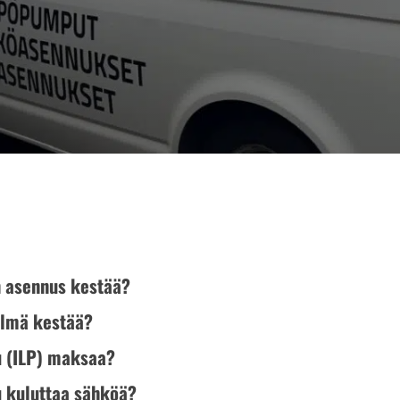
 asennus kestää?
elmä kestää?
 (ILP) maksaa?
 kuluttaa sähköä?