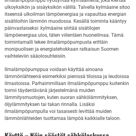
Ilmalämpöpumppu hyödyntää kylmäainetta, joka kiertää
ulkoyksikön ja sisäyksikön välillä. Talvella kylmäaine sitoo
itseensä ulkoilman lämpöenergiaa ja vapauttaa energian
sisätiloihin lämmön muodossa. Kesällä toiminta kääntyy
päinvastaiseksi: kylmäaine siirtää sisätilojen
lämpöenergiaa ulos, täten viilentäen huoneilmaa. Tämä
toimintamalli tekee ilmalämpöpumpusta erittäin
monipuolisen ja energiatehokkaan ratkaisun Suomen
vaihteleviin sääolosuhteisiin.
Ilmalämpöpumppua voidaan käyttää ainoana
lämmönlähteenä esimerkiksi pienissä tiloissa ja leudoissa
ilmastoissa. Parhaimmillaan ilmalämpöpumppu kuitenkin
toimii täydentävänä järjestelmänä muiden
lämmitysmuotojen, kuten suoran sähkölämmityksen,
öljylämmityksen tai takan rinnalla. Lisäksi
ilmalämpöpumpulla voi tasaisesti levittää muiden
lämmönlähteiden tuottamaa lämpöä kaikkialle taloon.
Käyttö – Näin säästät sähkölaskussa