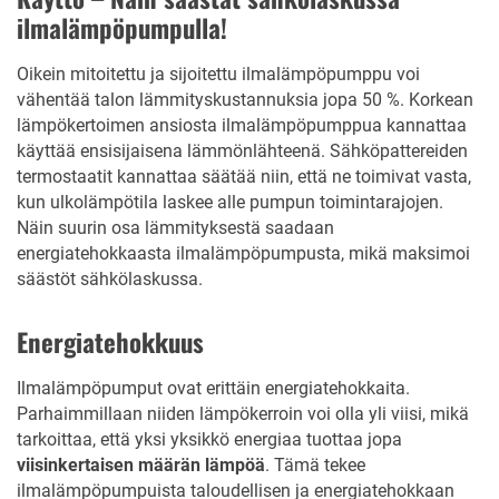
ilmalämpöpumpulla!
Oikein mitoitettu ja sijoitettu ilmalämpöpumppu voi
vähentää talon lämmityskustannuksia jopa 50 %. Korkean
lämpökertoimen ansiosta ilmalämpöpumppua kannattaa
käyttää ensisijaisena lämmönlähteenä. Sähköpattereiden
termostaatit kannattaa säätää niin, että ne toimivat vasta,
kun ulkolämpötila laskee alle pumpun toimintarajojen.
Näin suurin osa lämmityksestä saadaan
energiatehokkaasta ilmalämpöpumpusta, mikä maksimoi
säästöt sähkölaskussa.
Energiatehokkuus
Ilmalämpöpumput ovat erittäin energiatehokkaita.
Parhaimmillaan niiden lämpökerroin voi olla yli viisi, mikä
tarkoittaa, että yksi yksikkö energiaa tuottaa jopa
viisinkertaisen määrän lämpöä
. Tämä tekee
ilmalämpöpumpuista taloudellisen ja energiatehokkaan