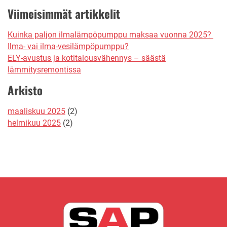
Viimeisimmät artikkelit
Kuinka paljon ilmalämpöpumppu maksaa vuonna 2025?
Ilma- vai ilma-vesilämpöpumppu?
ELY-avustus ja kotitalousvähennys – säästä
lämmitysremontissa
Arkisto
maaliskuu 2025
(2)
helmikuu 2025
(2)