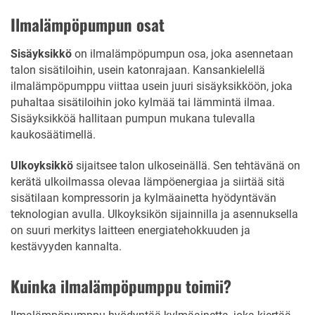
Ilmalämpöpumpun osat
Sisäyksikkö
on ilmalämpöpumpun osa, joka asennetaan
talon sisätiloihin, usein katonrajaan. Kansankielellä
ilmalämpöpumppu viittaa usein juuri sisäyksikköön, joka
puhaltaa sisätiloihin joko kylmää tai lämmintä ilmaa.
Sisäyksikköä hallitaan pumpun mukana tulevalla
kaukosäätimellä.
Ulkoyksikkö
sijaitsee talon ulkoseinällä. Sen tehtävänä on
kerätä ulkoilmassa olevaa lämpöenergiaa ja siirtää sitä
sisätilaan kompressorin ja kylmäainetta hyödyntävän
teknologian avulla. Ulkoyksikön sijainnilla ja asennuksella
on suuri merkitys laitteen energiatehokkuuden ja
kestävyyden kannalta.
Kuinka ilmalämpöpumppu toimii?