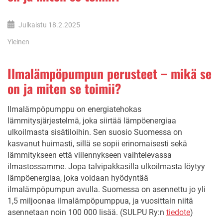
Julkaistu
18.2.2025
Yleinen
Ilmalämpöpumpun perusteet – mikä se
on ja miten se toimii?
Ilmalämpöpumppu on energiatehokas
lämmitysjärjestelmä, joka siirtää lämpöenergiaa
ulkoilmasta sisätiloihin. Sen suosio Suomessa on
kasvanut huimasti, sillä se sopii erinomaisesti sekä
lämmitykseen että viilennykseen vaihtelevassa
ilmastossamme. Jopa talvipakkasilla ulkoilmasta löytyy
lämpöenergiaa, joka voidaan hyödyntää
ilmalämpöpumpun avulla. Suomessa on asennettu jo yli
1,5 miljoonaa ilmalämpöpumppua, ja vuosittain niitä
asennetaan noin 100 000 lisää.
(SULPU Ry:n
tiedote
)