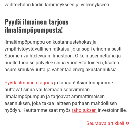
vaihtoehdon kodin lämmitykseen ja viilennykseen.
Pyydä ilmainen tarjous
ilmalämpöpumpusta!
Ilmalämpöpumppu on kustannustehokas ja
ympäristöystävällinen ratkaisu, joka sopii erinomaisesti
Suomen vaihtelevaan ilmastoon. Oikein asennettuna ja
huollettuna se palvelee sinua vuodesta toiseen, lisäten
asumismukavuutta ja vähentää energiakustannuksia.
Pyydä ilmainen tarjous
jo tänään! Asiantuntijamme
auttavat sinua valitsemaan sopivimman
ilmalämpöpumpun ja tarjoavat ammattimaisen
asennuksen, joka takaa laitteen parhaan mahdollisen
hyödyn. Kauttamme saat myös
rahoituksen
investoinnille.
Seuraava artikkeli