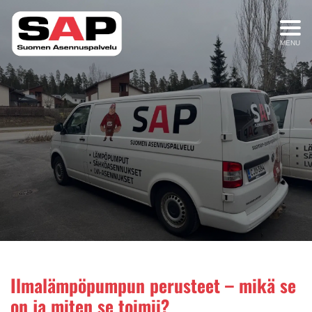
MENU
Ilmalämpöpumpun perusteet – mikä se
on ja miten se toimii?