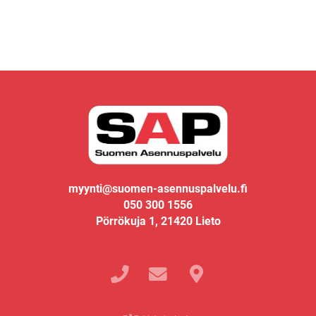
myynti@suomen-asennuspalvelu.fi
050 300 1556
Pörrökuja 1, 21420 Lieto