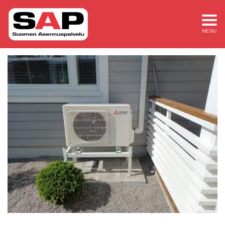
ilmalampopumppu
MENU